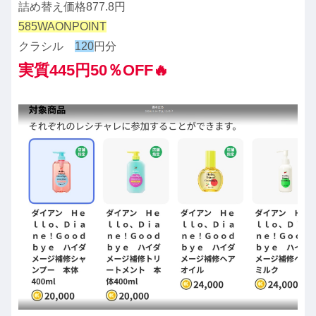
詰め替え価格877.8円
585WAONPOINT
クラシル
120
円分
実質445円50％OFF🔥