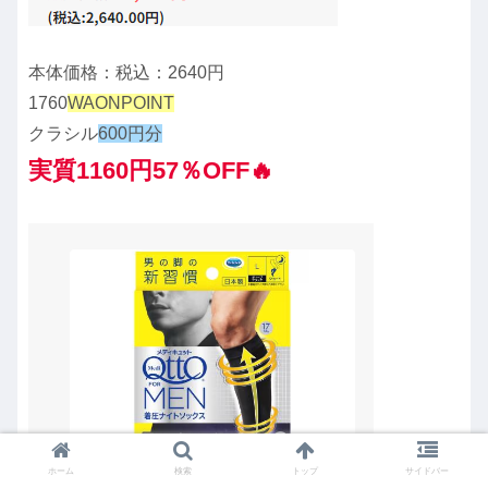
本体価格：税込：2640円
1760
WAONPOINT
クラシル
600円分
実質1160円57％OFF🔥
ホーム
検索
トップ
サイドバー