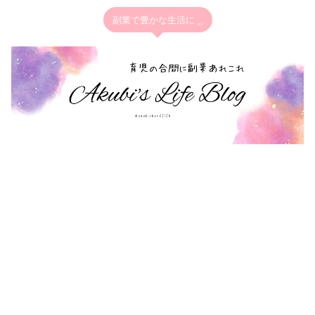
副業で豊かな生活に ⸒⸒