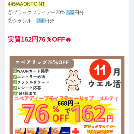
445WAONPOINT
①ブラックフライデー20%
133
円分
②クラシル
150
円分
実質162円76％OFF🔥