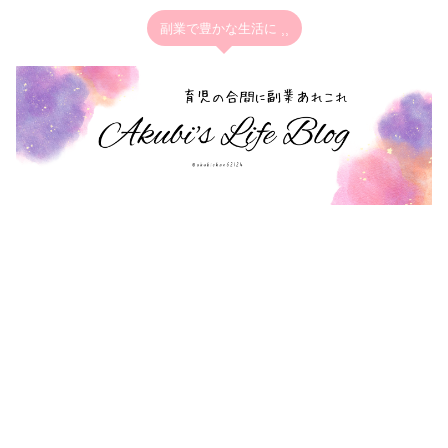
副業で豊かな生活に ⸒⸒