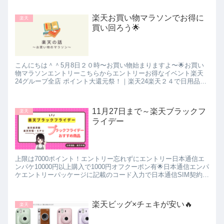
楽天お買い物マラソンでお得に
楽天
買い回ろう🌟
こんにちは＾＾5月8日２０時〜お買い物始まりますよ〜🌟お買い
物マラソンエントリーこちらからエントリーお得なイベント楽天
24グループ全店 ポイント大還元祭！｜楽天24楽天２４で日用品が
安い！楽天24でお買い物するときは必ずこのダイヤモンド会員...
11月27日まで～楽天ブラックフ
楽天
ライデー
上限は7000ポイント！エントリー忘れずにエントリー日本通信エ
ンパケ10000円以上購入で1000円オフクーポン有🌟日本通信エンパ
ケエントリーパッケージに記載のコード入力で日本通信SIM契約す
ると✅事務手数料無料✅マイナンバー×esimは即...
楽天ビッグ×チェキが安い🔥
楽天