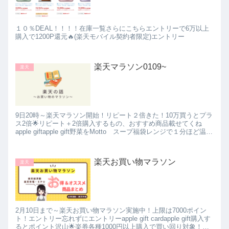
１０％DEAL！！！！在庫一覧さらにこちらエントリーで6万以上
購入で1200P還元🔥(楽天モバイル契約者限定)エントリー
楽天マラソン0109~
楽天
9日20時～楽天マラソン開始！リピート２倍きた！10万買うとプラ
ス2倍🌟リピート＋2倍購入するもの、おすすめ商品載せてくね
apple giftapple gift野菜をMotto スープ福袋レンジで１分ほど温め
るだけでおいしいスープがのめる...
楽天お買い物マラソン
楽天
2月10日まで～楽天お買い物マラソン実施中！上限は7000ポイン
ト！エントリー忘れずにエントリーapple gift cardapple gift購入す
るとポイント沢山🌟楽券各種1000円以上購入で買い回り対象！