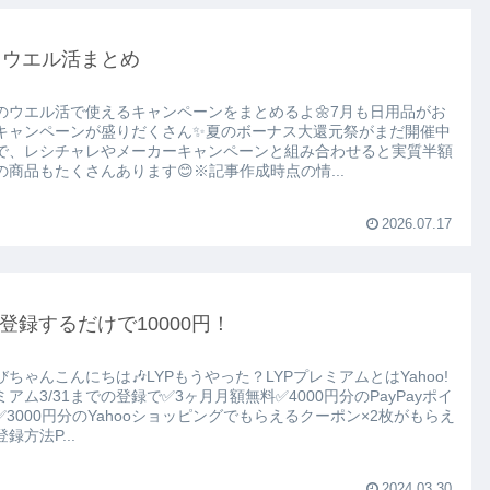
月ウエル活まとめ
のウエル活で使えるキャンペーンをまとめるよ🌼7月も日用品がお
キャンペーンが盛りだくさん✨夏のボーナス大還元祭がまだ開催中
で、レシチャレやメーカーキャンペーンと組み合わせると実質半額
の商品もたくさんあります😊※記事作成時点の情...
2026.07.17
P登録するだけで10000円！
びちゃんこんにちは🎶LYPもうやった？LYPプレミアムとはYahoo!
ミアム3/31までの登録で✅3ヶ月月額無料✅4000円分のPayPayポイ
✅3000円分のYahooショッピングでもらえるクーポン×2枚がもらえ
録方法P...
2024.03.30