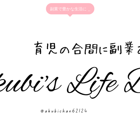
副業で豊かな生活に ⸒⸒