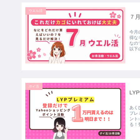
ウエル活
７
今月
得な
なの
以下
ポイ活
LY
あく
プレ
ント
る！登