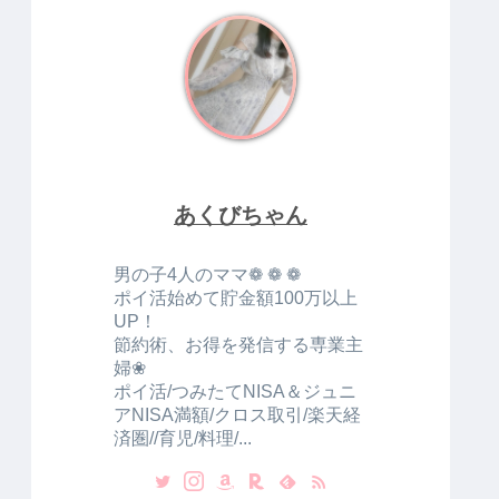
あくびちゃん
男の子4人のママ❁ ❁ ❁
ポイ活始めて貯金額100⁡万以上
UP！
節約術、お得を発信する専業主
婦⁡❀
⁡⁡ポイ活/つみたてNISA＆ジュニ
アNISA満額/クロス取引/楽天経
済圏//育児/料理/...⁡